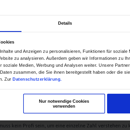
 SEINEN DIGITALEN MAR
Details
 Onlineauftritts. Sie ist das Bild, das in den Köpfen de
ten Kaufentscheidungsprozess nicht mehr wegzudenken i
essen wichtig, dieses Bild zu kennen. Doch warum sollte
Cookies
rere Gründe:
nhalte und Anzeigen zu personalisieren, Funktionen für soziale
Website zu analysieren. Außerdem geben wir Informationen zu I
ahl zu bemessen bedeutet, dass man Änderungen im der d
r soziale Medien, Werbung und Analysen weiter. Unsere Partner
 Daten zusammen, die Sie ihnen bereitgestellt haben oder die s
n. Zur
Datenschutzerklärung.
ine Zahl und kann nicht missverstanden werden. Es kann zw
ies nichts.
 jedes Unternehmen seinen Markenwert mit derselben Ber
Nur notwendige Cookies
verwenden
eichen und eine Aussage über seinen Markenwert im Ver
muss kein Profi sein, um eine einzelne Zahl verstehen zu 