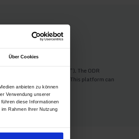
Über Cookies
s (known as the “ODR platform”). The ODR
ntracts or service contracts. This platform can
 Medien anbieten zu können
hrer Verwendung unserer
 führen diese Informationen
ie im Rahmen Ihrer Nutzung