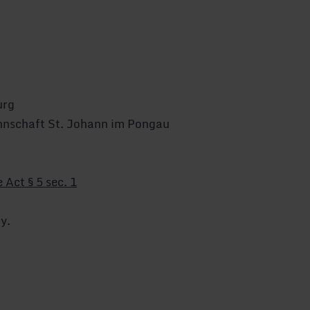
urg
nnschaft St. Johann im Pongau
Act § 5 sec. 1
y.