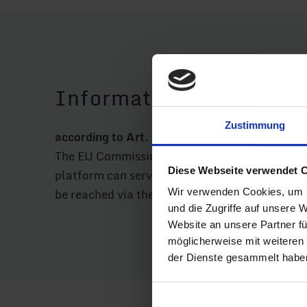
Information on online d
Zustimmung
according to Art. 14 (1) ODR Ordinance
The EU Commission offers the possibility for 
Diese Webseite verwendet 
platform can serve as a focal point for out of
be reached via the external link
http://ec.eur
Wir verwenden Cookies, um I
und die Zugriffe auf unsere 
Website an unsere Partner fü
möglicherweise mit weiteren
der Dienste gesammelt habe