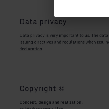
Data privacy
Data privacy is very important to us. The da
issuing directives and regulations when issu
declaration
.
Copyright ©
Concept, design and realization:
by
Werbeagentur Algo