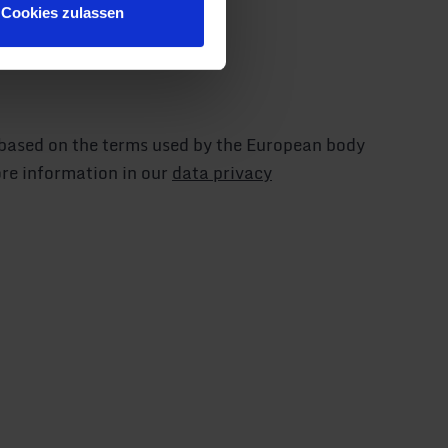
Cookies zulassen
 based on the terms used by the European body
re information in our
data privacy