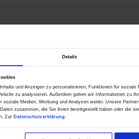
ispute resolution
Details
online dispute resolution on a platform that it operate
Cookies
 court settlement of disputes arising from online sales co
opa.eu/consumers/odr
.
nhalte und Anzeigen zu personalisieren, Funktionen für soziale
Website zu analysieren. Außerdem geben wir Informationen zu I
r soziale Medien, Werbung und Analysen weiter. Unsere Partner
 Daten zusammen, die Sie ihnen bereitgestellt haben oder die s
n. Zur
Datenschutzerklärung.